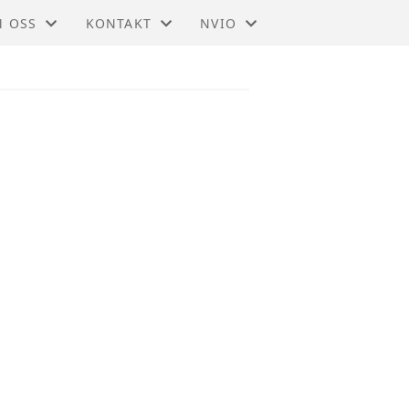
 OSS
KONTAKT
NVIO
IO - VESTFOLD
KONTAKT
BLI MEDLEM
DTEKTER
STYRET
TIL HOVEDSIDEN