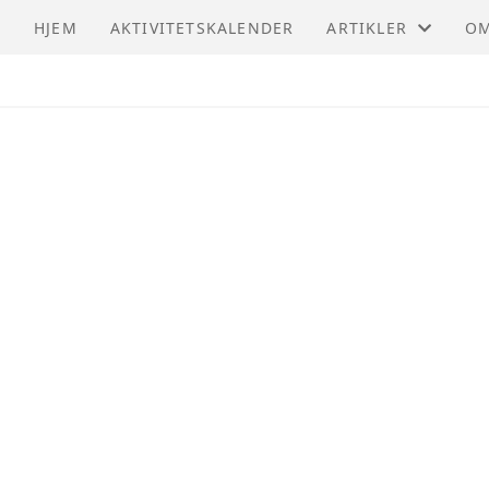
HJEM
AKTIVITETSKALENDER
ARTIKLER
OM
ARTIKLER
NV
VE