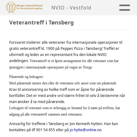
NVIO - Vestfold
Veterantreff i Tønsberg
Forsvaret inviterer alle veteraner fra internasjonale operasjoner til
gratis veterantreff kl. 1900 på Peppes Pizza i Tønsberg! Treffet er
uformelt og ledes av en representant fra den lokale NVIO
avdelingen.
Veterantreff er et åpent arrangement for alle veteraner som har
tjenstgjort i internasjonale operasjoner på vegne av Norge.
Pårørende og ledsagere:
Med pårørende menes den eller de veteranen selv anser som sin pårørende.
Krav til annonsering av hvilke treff som er åpne for pårørende
bortfaller. Det er med andre ord større frihet til selv å bestemme når
man ønsker å ta med pårørende.
Ledsagere til veteraner som er avhengig av bistand for å møte på treffene, har
adgang på alle veterantreff sammen med veteranen.
Ansvarlig for treffene i Tønsberg er Jon Kenneth Hytten. Han kan
kontaktes på tlf 901 54 855 eller på
jo-hytte@online.no