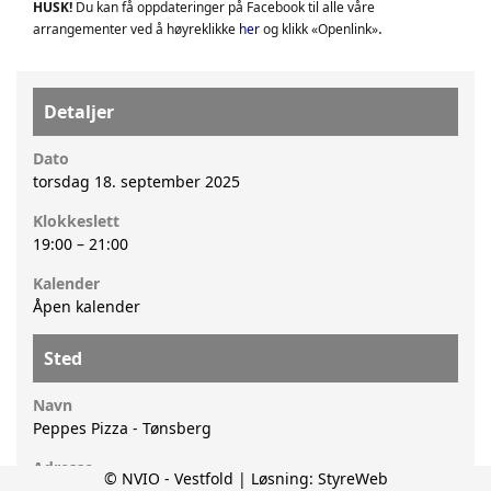
HUSK!
Du kan få oppdateringer på Facebook til alle våre
.
arrangementer ved å høyreklikke
her
og klikk «Openlink»
Detaljer
Dato
torsdag 18. september 2025
Klokkeslett
19:00
–
21:00
Kalender
Åpen kalender
Sted
Navn
Peppes Pizza - Tønsberg
Adresse
© NVIO - Vestfold | Løsning:
StyreWeb
Nedre Langgate 26B